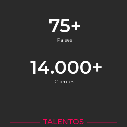
75
+
Países
14.000
+
Clientes
TALENTOS